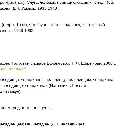
муж. (ист.). Слуга, человек, принадлежащий к челяди (см.
шакова. Д.Н. Ушаков. 1935 1940 …
тар.). То же, что слуга. | жен. челядинка, и. Толковый
ведова. 1949 1992 …
елядин. Толковый словарь Ефремовой. Т. Ф. Ефремова. 2000 …
зыка Ефремовой
елядинца, челядинцев, челядинцу, челядинцам, челядинца,
, челядинце, челядинцах (Источник: «Полная
Зализняку») …
 нцем, род. п. мн. ч. нцев …
 челяди/нцем; мн. челяди/нцы, Р. челяди/нцев …