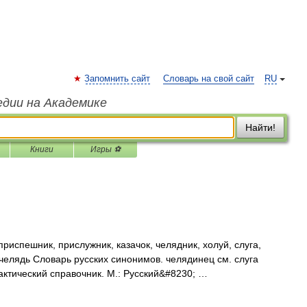
Запомнить сайт
Словарь на свой сайт
RU
едии на Академике
Найти!
Книги
Игры ⚽
риспешник, прислужник, казачок, челядник, холуй, слуга,
 челядь Словарь русских синонимов. челядинец см. слуга
актический справочник. М.: Русский&#8230; …