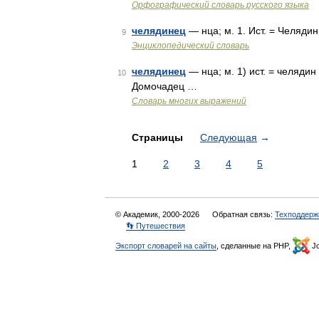
Орфографический словарь русского языка
челядинец
— нца; м. 1. Ист. = Челядин
9
Энциклопедический словарь
челядинец
— нца; м. 1) ист. = челядин 
10
Домочадец …
Словарь многих выражений
Страницы
Следующая
→
1
2
3
4
5
© Академик, 2000-2026
Обратная связь:
Техподдерж
👣 Путешествия
Экспорт словарей на сайты
, сделанные на PHP,
Jo