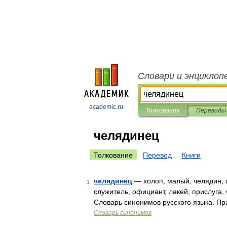
Словари и энциклоп
academic.ru
Толкования
Переводы
челядинец
Толкование
Перевод
Книги
челядинец
— холоп, малый, челядин, п
1
служитель, официант, лакей, прислуга,
Словарь синонимов русского языка. Пр
Словарь синонимов