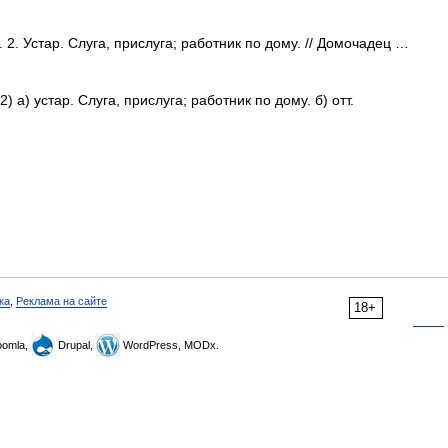
. 2. Устар. Слуга, прислуга; работник по дому. // Домочадец …
2) а) устар. Слуга, прислуга; работник по дому. б) отт.
ка
,
Реклама на сайте
18+
omla,
Drupal,
WordPress, MODx.