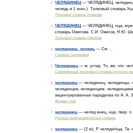
ЧЕЛЯДИНЕЦ
— ЧЕЛЯДИНЕЦ, челядинца, 
2
челядь в 1 знач.). Толковый словарь У
Толковый словарь Ушакова
ЧЕЛЯДИНЕЦ
— ЧЕЛЯДИНЕЦ, нца, муж. (с
3
словарь Ожегова. С.И. Ожегов, Н.Ю. Ш
Толковый словарь Ожегова
челядинец, челядь
— См …
4
Словарь синонимов
Челядинец
— м. устар. То, же, что: ч
5
Современный толковый словарь русского я
челядинец
— челядинец, челядинцы, ч
6
челядинцев, челядинцем, челядинцами
акцентуированная парадигма по А. А. 
Формы слов
челядинец
— челяд инец, нца, твор. п.
7
Русский орфографический словарь
челядинец
— (2 м), Р. челяди/нца, Тв.
8